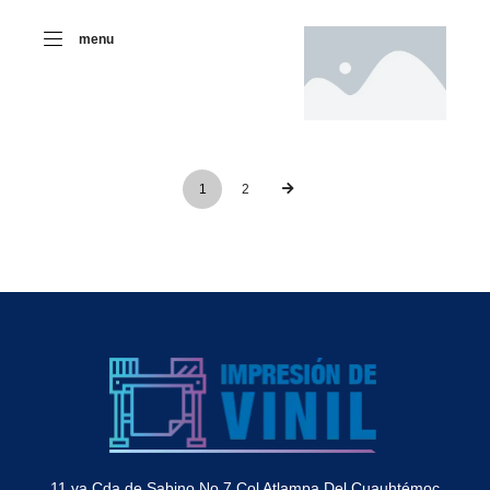
menu
1
2
11 va Cda de Sabino No 7 Col Atlampa Del Cuauhtémoc