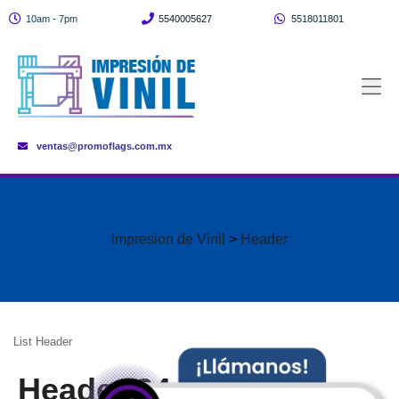
10am - 7pm
5540005627
5518011801
ventas@promoflags.com.mx
Impresion de Vinil
>
Header
List Header
Header 24